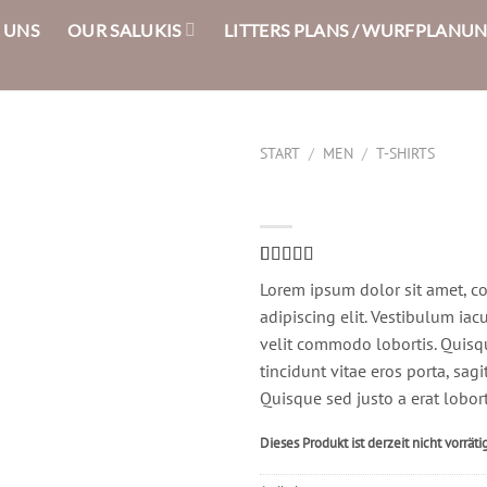
 UNS
OUR SALUKIS
LITTERS PLANS / WURFPLANU
START
/
MEN
/
T-SHIRTS
Land Tee Jack & J
Bewertet
2
Lorem ipsum dolor sit amet, c
mit
4.00
von 5,
adipiscing elit. Vestibulum iac
basierend
velit commodo lobortis. Quisq
auf
Kundenbewertungen
tincidunt vitae eros porta, sagi
Quisque sed justo a erat lobort
Dieses Produkt ist derzeit nicht vorräti