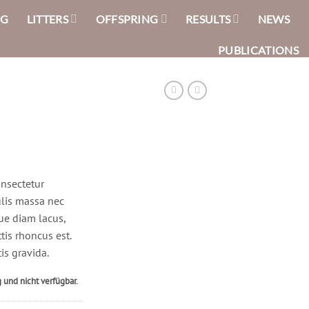
NG
LITTERS
OFFSPRING
RESULTS
NEWS
PUBLICATIONS
ones
onsectetur
ulis massa nec
ue diam lacus,
ttis rhoncus est.
is gravida.
g und nicht verfügbar.