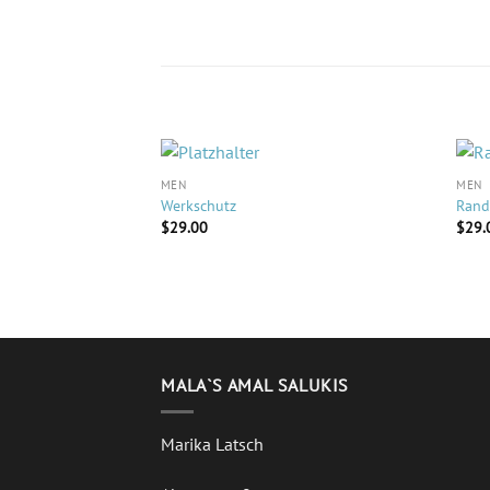
ÄHNLICHE PRODUKTE
MEN
MEN
Werkschutz
Rand
$
29.00
$
29.
MALA`S AMAL SALUKIS
Marika Latsch