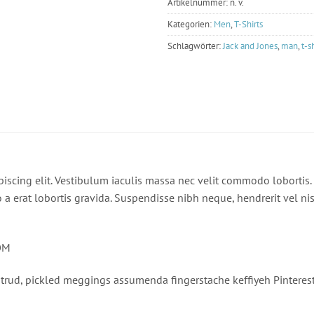
Artikelnummer:
n. v.
Kategorien:
Men
,
T-Shirts
Schlagwörter:
Jack and Jones
,
man
,
t-s
iscing elit. Vestibulum iaculis massa nec velit commodo lobortis.
o a erat lobortis gravida. Suspendisse nibh neque, hendrerit vel nisi
OM
trud, pickled meggings assumenda fingerstache keffiyeh Pinterest