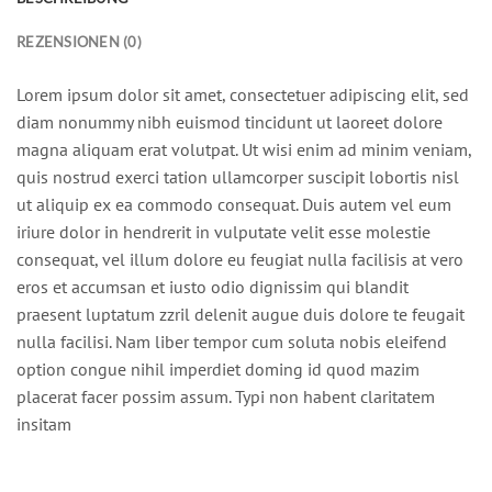
REZENSIONEN (0)
Lorem ipsum dolor sit amet, consectetuer adipiscing elit, sed
diam nonummy nibh euismod tincidunt ut laoreet dolore
magna aliquam erat volutpat. Ut wisi enim ad minim veniam,
quis nostrud exerci tation ullamcorper suscipit lobortis nisl
ut aliquip ex ea commodo consequat. Duis autem vel eum
iriure dolor in hendrerit in vulputate velit esse molestie
consequat, vel illum dolore eu feugiat nulla facilisis at vero
eros et accumsan et iusto odio dignissim qui blandit
praesent luptatum zzril delenit augue duis dolore te feugait
nulla facilisi. Nam liber tempor cum soluta nobis eleifend
option congue nihil imperdiet doming id quod mazim
placerat facer possim assum. Typi non habent claritatem
insitam