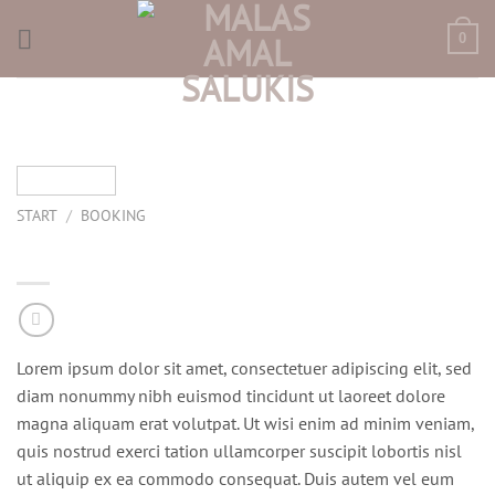
Skip
to
0
content
START
/
BOOKING
Luxury Hotel
Lorem ipsum dolor sit amet, consectetuer adipiscing elit, sed
diam nonummy nibh euismod tincidunt ut laoreet dolore
magna aliquam erat volutpat. Ut wisi enim ad minim veniam,
quis nostrud exerci tation ullamcorper suscipit lobortis nisl
ut aliquip ex ea commodo consequat. Duis autem vel eum