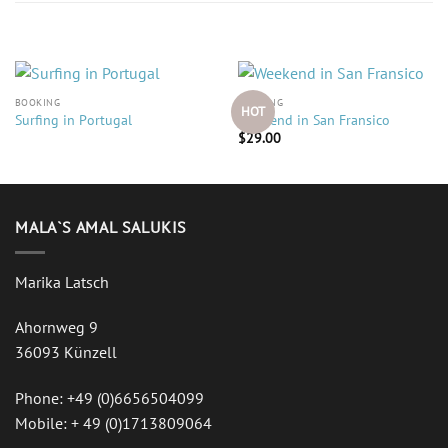
ÄHNLICHE PRODUKTE
BOOKING
BOOKING
HOT
Surfing in Portugal
Weekend in San Fransico
$
29.00
MALA`S AMAL SALUKIS
Marika Latsch
Ahornweg 9
36093 Künzell
Phone: +49 (0)6656504099
Mobile: + 49 (0)1713809064