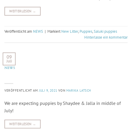
WEITERLESEN
→
Veröffentlicht am
NEWS
|
Markiert
New Litter
,
Puppies
,
Saluki puppies
Hinterlasse ein kommentar
09
Juli
NEWS
Litter News
VERÖFFENTLICHT AM
JULI 9, 2021
VON
MARIKA LATSCH
We are expecting puppies by Shaydee & Jalla in middle of
July!
WEITERLESEN
→