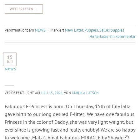
WEITERLESEN
→
Veröffentlicht am
NEWS
|
Markiert
New Litter
,
Puppies
,
Saluki puppies
Hinterlasse ein kommentar
15
Juli
NEWS
Fabulous F-Princess is born
VERÖFFENTLICHT AM
JULI 15, 2021
VON
MARIKA LATSCH
Fabulous F-Princess is born: On Thursday, 15th of July Jalla
gave birth to our long desired F-litter! We have one fabulous
Princess in the color of Daddy, she was very light weight, but
ever since is growing fast and really chubby! We are so happy
to welcome „MaLa’s Amal Fabulous MIRACLE by Shaydee“!