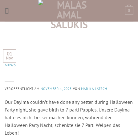
Skip
to
0
content
TÄGLICHER ARCHIV:
SALUKI PUPPIES
01
Nov.
NEWS
We spooky welcome our ghosty little Pumpkins
VERÖFFENTLICHT AM
NOVEMBER 1, 2023
VON
MARIKA LATSCH
Our Dayima couldn’t have done any better, during Halloween
Party night, she gave birth to 7 parti Puppies. Unsere Dayima
hätte es nicht besser machen können, während der
Halloween Party Nacht, schenkte sie 7 Parti Welpen das
Leben!