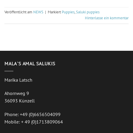
Veröffentlicht am
NEWS
|
Markiert
Puppies
,
Saluki puppies
Hinterlasse ein kommentar
MALA`S AMAL SALUKIS
Marika Latsch
Ahornweg 9
36093 Künzell
Phone: +49 (0)6656504099
Mobile: + 49 (0)1713809064