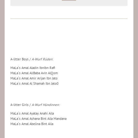
A-litter Boys /
A-Wurf Rüden
:
MaLa´s Amal Aladin IbnIbn Rafi
MaLa´s Amal AliBaba Avin AlQom
MaLa´s Amal Amir Arijan Ibn Jato
MaLa´s Amal Al Shamah Ibn Jato0
A-litter Girls /
A-Wurf Hündinnen:
MaLa´s Amal Ayatay Anahi Aila
MaLa´s Amal Ashana Bint Aila Mandana
MaLa´s Amal Abelina Bint Aila